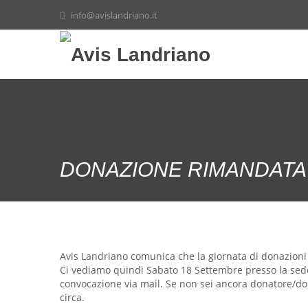
info@avislandriano.it
DONAZIONE RIMANDATA
Avis Landriano comunica che la giornata di donazioni
Ci vediamo quindi Sabato 18 Settembre presso la sede
convocazione via mail. Se non sei ancora donatore/donat
circa.