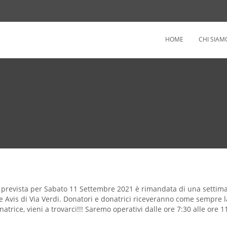
HOME
CHI SIAM
 prevista per Sabato 11 Settembre 2021 è rimandata di una settim
 Avis di Via Verdi. Donatori e donatrici riceveranno come sempre l
rice, vieni a trovarci!!! Saremo operativi dalle ore 7:30 alle ore 1