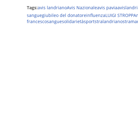
Tags:
avis landriano
Avis Nazionale
avis pavia
avislandr
sangue
giubileo del donatore
influenza
LUIGI STROPPA
francesco
sangue
solidarietà
sport
stralandriano
strama