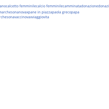
iano
calcetto femminile
calcio femminile
camminata
donazione
donaz
marchesona
novax
pane in piazza
paola greco
papa
rchesona
vaccino
vax
viaggio
vita