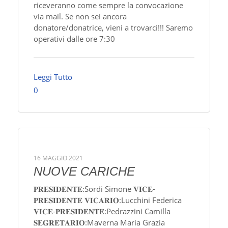
riceveranno come sempre la convocazione
via mail. Se non sei ancora
donatore/donatrice, vieni a trovarci!!! Saremo
operativi dalle ore 7:30
Leggi Tutto
0
16 MAGGIO 2021
NUOVE CARICHE
𝐏𝐑𝐄𝐒𝐈𝐃𝐄𝐍𝐓𝐄:Sordi Simone 𝐕𝐈𝐂𝐄-
𝐏𝐑𝐄𝐒𝐈𝐃𝐄𝐍𝐓𝐄 𝐕𝐈𝐂𝐀𝐑𝐈𝐎:Lucchini Federica
𝐕𝐈𝐂𝐄-𝐏𝐑𝐄𝐒𝐈𝐃𝐄𝐍𝐓𝐄:Pedrazzini Camilla
𝐒𝐄𝐆𝐑𝐄𝐓𝐀𝐑𝐈𝐎:Maverna Maria Grazia