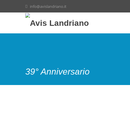
info@avislandriano.it
39° Anniversario