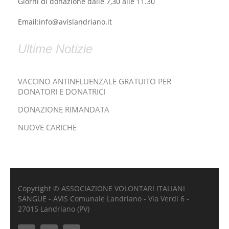
Giorni di donazione dalle 7,30 alle 11.30
Email:info@avislandriano.it
Ultime Notizie
VACCINO ANTINFLUENZALE GRATUITO PER
DONATORI E DONATRICI
DONAZIONE RIMANDATA
NUOVE CARICHE
Copyright © ASSOCIAZIONE VOLONTARI ITALIANI
SANGUE - AVIS Comunale Landriano - Via Verdi 6 -
27015 Landriano (PV)