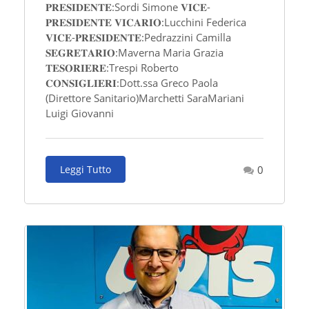
𝐏𝐑𝐄𝐒𝐈𝐃𝐄𝐍𝐓𝐄:Sordi Simone 𝐕𝐈𝐂𝐄-
𝐏𝐑𝐄𝐒𝐈𝐃𝐄𝐍𝐓𝐄 𝐕𝐈𝐂𝐀𝐑𝐈𝐎:Lucchini Federica
𝐕𝐈𝐂𝐄-𝐏𝐑𝐄𝐒𝐈𝐃𝐄𝐍𝐓𝐄:Pedrazzini Camilla
𝐒𝐄𝐆𝐑𝐄𝐓𝐀𝐑𝐈𝐎:Maverna Maria Grazia
𝐓𝐄𝐒𝐎𝐑𝐈𝐄𝐑𝐄:Trespi Roberto
𝐂𝐎𝐍𝐒𝐈𝐆𝐋𝐈𝐄𝐑𝐈:Dott.ssa Greco Paola
(Direttore Sanitario)Marchetti SaraMariani
Luigi Giovanni
Leggi Tutto
0