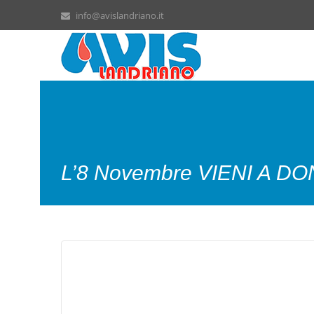
info@avislandriano.it
L’8 Novembre VIENI A D