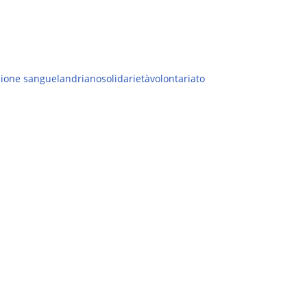
ione sangue
landriano
solidarietà
volontariato