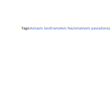
Tags:
Avis
avis landriano
Avis Nazionale
avis pavia
donaz