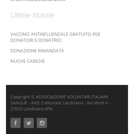
Ultime Notizie
VACCINO ANTINFLUENZALE GRATUITO PER
DONATORI E DONATRICI
DONAZIONE RIMANDATA
NUOVE CARICHE
Copyright © ASSOCIAZIONE VOLONTARI ITALIANI
SANGUE - AVIS Comunale Landriano - Via Verdi 6 -
27015 Landriano (PV)