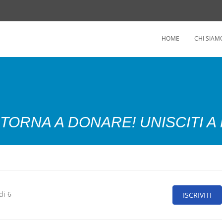
HOME
CHI SIAM
TORNA A DONARE! UNISCITI A 
di 6
ISCRIVITI