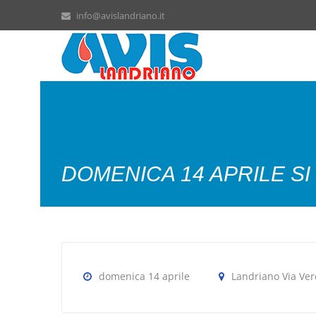
info@avislandriano.it
DOMENICA 14 APRILE SI 
domenica 14 aprile
Landriano Via Ver