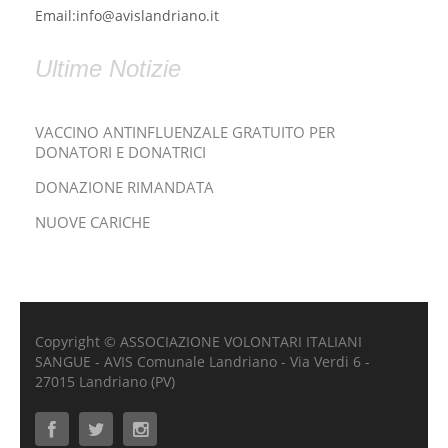
Email:info@avislandriano.it
Ultime Notizie
VACCINO ANTINFLUENZALE GRATUITO PER
DONATORI E DONATRICI
DONAZIONE RIMANDATA
NUOVE CARICHE
Copyright © ASSOCIAZIONE VOLONTARI ITALIANI
SANGUE - AVIS Comunale Landriano - Via Verdi 6 -
27015 Landriano (PV)